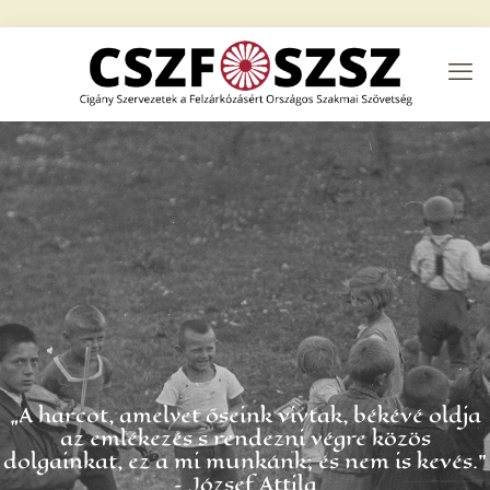
„A harcot, amelyet őseink vivtak, békévé oldja
az emlékezés s rendezni végre közös
dolgainkat, ez a mi munkánk; és nem is kevés.”
– József Attila