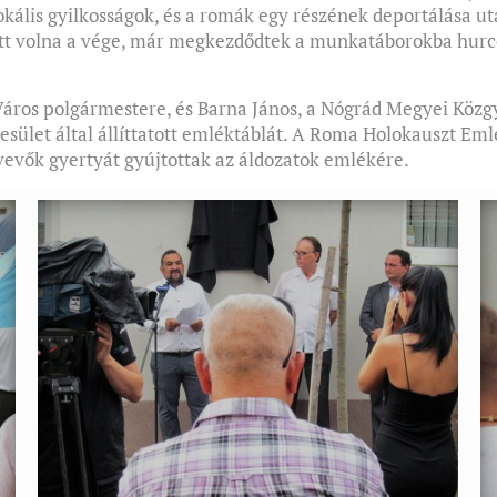
kális gyilkosságok, és a romák egy részének deportálása ut
ett volna a vége, már megkezdődtek a munkatáborokba hurco
áros polgármestere, és Barna János, a Nógrád Megyei Közgyű
sület által állíttatott emléktáblát. A Roma Holokauszt Eml
tvevők gyertyát gyújtottak az áldozatok emlékére.