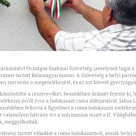
lzárkózásért Országos Szakmai Szövetség (amelynek tagja a 
tást tartott Balassagyarmaton. A Szövetség a helyi partner
en szervezte a megemlékezést, és az azt követő gyertyagyú
 köszöntötte a résztvevőket, beszédében örömét fejezte ki, 
ékezni évről évre a holokauszt roma áldozatairól. Jakus L
eszédében felhívta a figyelmet a roma holokauszt emlékeze
 valamilyen hátrány ért a származása miatt a II. Világhábor
ak, meggyilkoltak.
énész tartott előadást a roma holokausztról, annak helyi t