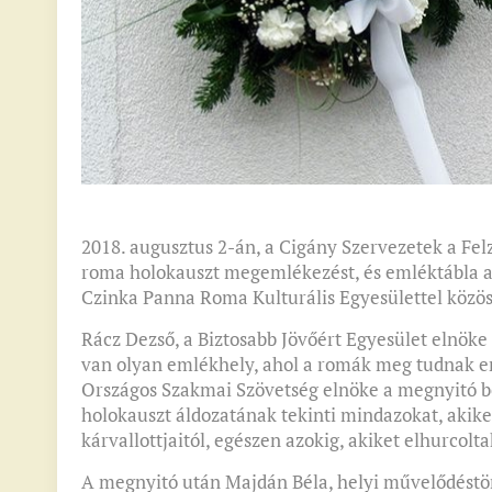
2018. augusztus 2-án, a Cigány Szervezetek a Fe
roma holokauszt megemlékezést, és emléktábla ava
Czinka Panna Roma Kulturális Egyesülettel közös
Rácz Dezső, a Biztosabb Jövőért Egyesület elnöke
van olyan emlékhely, ahol a romák meg tudnak eml
Országos Szakmai Szövetség elnöke a megnyitó b
holokauszt áldozatának tekinti mindazokat, akiket
kárvallottjaitól, egészen azokig, akiket elhurcolt
A megnyitó után Majdán Béla, helyi művelődéstört