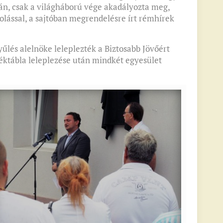
án, csak a világháború vége akadályozta meg,
lással, a sajtóban megrendelésre írt rémhírek
lés alelnöke leleplezték a Biztosabb Jövőért
éktábla leleplezése után mindkét egyesület