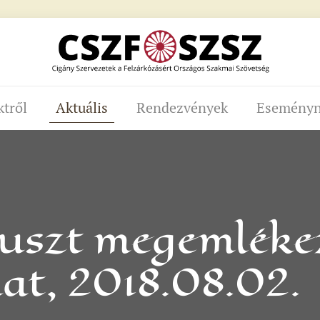
ktről
Aktuális
Rendezvények
Eseményn
szt megemlékez
at, 2018.08.02.