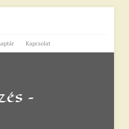
aptár
Kapcsolat
és –